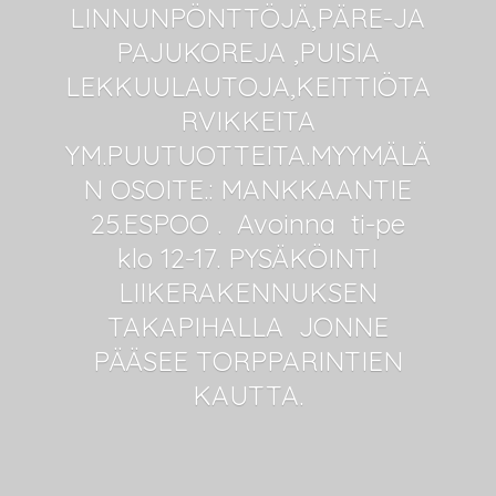
LINNUNPÖNTTÖJÄ,PÄRE-JA
PAJUKOREJA ,PUISIA
LEKKUULAUTOJA,KEITTIÖTA
RVIKKEITA
YM.PUUTUOTTEITA.MYYMÄLÄ
N OSOITE.: MANKKAANTIE
25.ESPOO . Avoinna ti-pe
klo 12-17. PYSÄKÖINTI
LIIKERAKENNUKSEN
TAKAPIHALLA JONNE
PÄÄSEE
TORPPARINTIEN
KAUTTA.