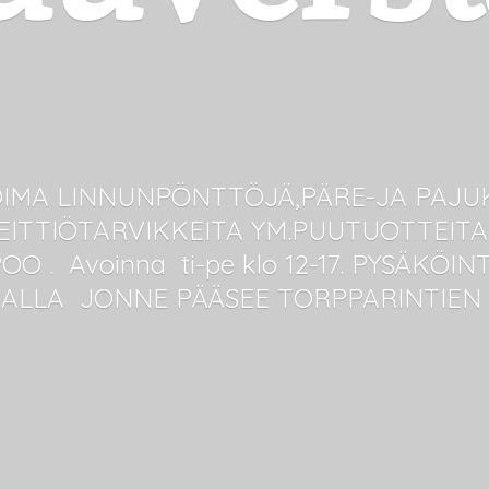
IMA LINNUNPÖNTTÖJÄ,PÄRE-JA PAJUK
ITTIÖTARVIKKEITA YM.PUUTUOTTEITA.
O . Avoinna ti-pe klo 12-17. PYSÄKÖI
HALLA JONNE PÄÄSEE
TORPPARINTIEN