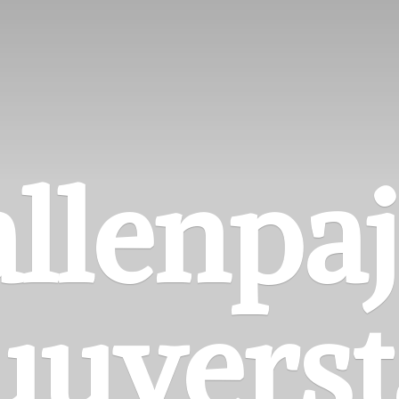
llenpa
uuverst