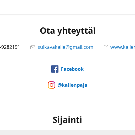
Ota yhteyttä!
-9282191
sulkavakalle@gmail.com
www.kallen
Facebook
@kallenpaja
Sijainti