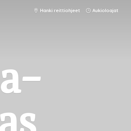
Hanki reittiohjeet
Aukioloajat
ja-
as