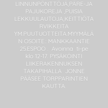
LINNUNPÖNTTÖJÄ,PÄRE-JA
PAJUKOREJA ,PUISIA
LEKKUULAUTOJA,KEITTIÖTA
RVIKKEITA
YM.PUUTUOTTEITA.MYYMÄLÄ
N OSOITE.: MANKKAANTIE
25.ESPOO . Avoinna ti-pe
klo 12-17. PYSÄKÖINTI
LIIKERAKENNUKSEN
TAKAPIHALLA JONNE
PÄÄSEE
TORPPARINTIEN
KAUTTA.