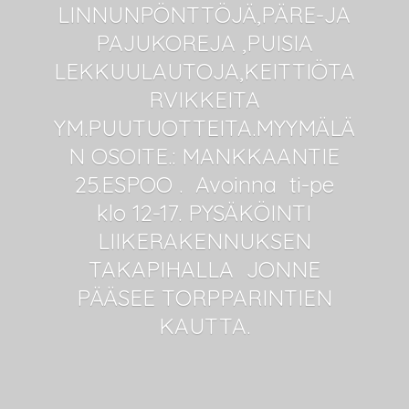
LINNUNPÖNTTÖJÄ,PÄRE-JA
PAJUKOREJA ,PUISIA
LEKKUULAUTOJA,KEITTIÖTA
RVIKKEITA
YM.PUUTUOTTEITA.MYYMÄLÄ
N OSOITE.: MANKKAANTIE
25.ESPOO . Avoinna ti-pe
klo 12-17. PYSÄKÖINTI
LIIKERAKENNUKSEN
TAKAPIHALLA JONNE
PÄÄSEE
TORPPARINTIEN
KAUTTA.