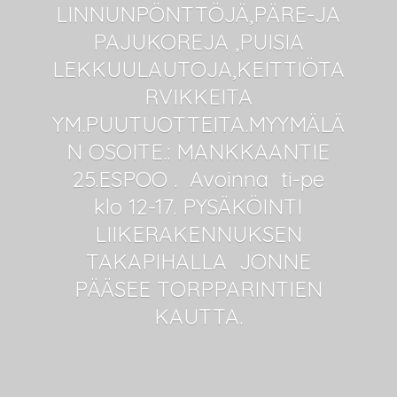
LINNUNPÖNTTÖJÄ,PÄRE-JA
PAJUKOREJA ,PUISIA
LEKKUULAUTOJA,KEITTIÖTA
RVIKKEITA
YM.PUUTUOTTEITA.MYYMÄLÄ
N OSOITE.: MANKKAANTIE
25.ESPOO . Avoinna ti-pe
klo 12-17. PYSÄKÖINTI
LIIKERAKENNUKSEN
TAKAPIHALLA JONNE
PÄÄSEE
TORPPARINTIEN
KAUTTA.